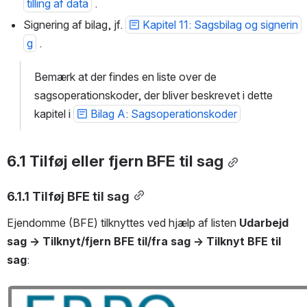
tilling af data
 .
Signering af bilag, jf. 
Kapitel 11: Sagsbilag og signerin
g
 .
Bemærk at der findes en liste over de 
sagsoperationskoder, der bliver beskrevet i dette 
kapitel i 
Bilag A: Sagsoperationskoder
6.1 Tilføj eller fjern BFE til sag
6.1.1 Tilføj BFE til sag
Ejendomme (BFE) tilknyttes ved hjælp af listen 
Udarbejd 
sag → Tilknyt/fjern BFE til/fra sag → Tilknyt BFE til 
sag
:
Open