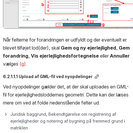
Når felterne for forandringen er udfyldt og der eventuelt er 
blevet tilføjet lod(der), skal 
Gem og ny ejerlejlighed
, 
Gem 
forandring
, 
Vis ejerlejlighedsfortegnelse
 eller 
Annuller
vælges 
(g)
.
6.2.1.1.1 Upload af GML-fil ved nyopdelinger
Ved nyopdelinger gælder det, at der skal uploades en GML-
fil for ejerlejlighedsloddernes geometri. Dette kan der læses 
mere om ved at folde nedenstående felter ud. 
Juridisk baggrund, Bekendtgørelse om registrering af 
ejerlejligheder og notering af bygning på fremmed grund i 
matriklen