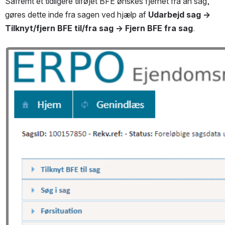
Såfremt et tidligere tilføjet BFE ønskes fjernet fra an sag, 
gøres dette inde fra sagen ved hjælp af 
Udarbejd sag → 
Tilknyt/fjern BFE til/fra sag → Fjern BFE fra sag
.
Open