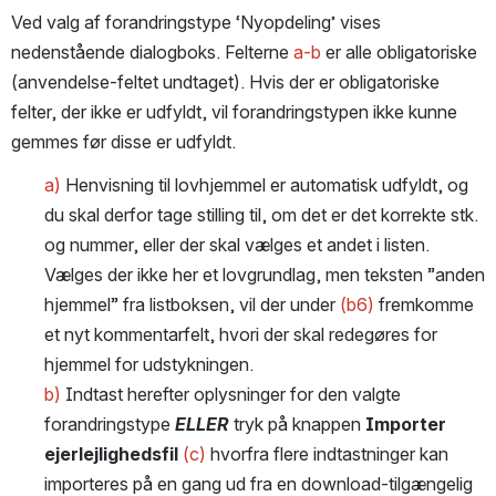
Ved valg af forandringstype ‘Nyopdeling’ vises 
nedenstående dialogboks. Felterne 
a-b
 er alle obligatoriske 
(anvendelse-feltet undtaget). Hvis der er obligatoriske 
felter, der ikke er udfyldt, vil forandringstypen ikke kunne 
gemmes før disse er udfyldt.
a)
 Henvisning til lovhjemmel er automatisk udfyldt, og 
du skal derfor tage stilling til, om det er det korrekte stk. 
og nummer, eller der skal vælges et andet i listen. 
Vælges der ikke her et lovgrundlag, men teksten ”anden 
hjemmel” fra listboksen, vil der under 
(b6)
 fremkomme 
et nyt kommentarfelt, hvori der skal redegøres for 
hjemmel for udstykningen.
b)
 Indtast herefter oplysninger for den valgte 
forandringstype 
ELLER
 tryk på knappen 
Importer 
ejerlejlighedsfil
(c)
 hvorfra flere indtastninger kan 
importeres på en gang ud fra en download-tilgængelig 