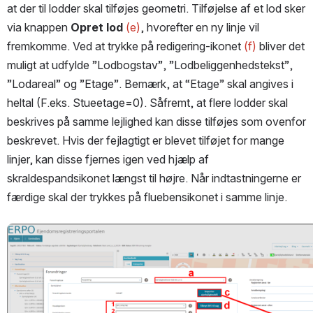
at der til lodder skal tilføjes geometri. Tilføjelse af et lod sker 
via knappen 
Opret lod 
(e)
, hvorefter en ny linje vil 
fremkomme. Ved at trykke på redigering-ikonet 
(f)
 bliver det 
muligt at udfylde ”Lodbogstav”, ”Lodbeliggenhedstekst”, 
”Lodareal” og ”Etage”. Bemærk, at “Etage” skal angives i 
heltal (F.eks. Stueetage=0). Såfremt, at flere lodder skal 
beskrives på samme lejlighed kan disse tilføjes som ovenfor 
beskrevet. Hvis der fejlagtigt er blevet tilføjet for mange 
linjer, kan disse fjernes igen ved hjælp af 
skraldespandsikonet længst til højre. Når indtastningerne er 
færdige skal der trykkes på fluebensikonet i samme linje.
Open