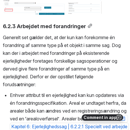
Open
6.2.3 Arbejdet med forandringer
Generelt set gælder det, at der kun kan forekomme én 
forandring af samme type på et objekt i samme sag. Dog 
kan der i arbejdet med forandringer på eksisterende 
ejerlejligheder foretages forskellige sagsoperationer og 
derved give flere forandringer af samme type på en 
ejerlejlighed. Derfor er der opstillet følgende 
forudsætninger:
Enhver attribut til en ejerlejlighed kan kun opdateres via 
én forandringsspecifikation. Areal er undtaget herfra, da 
arealer både kan ændres ved en registreringsændring og 
Comment in app
ved en ‘arealoverførsel’. Arealer behandles særskilt i 
Kapitel 6: Ejerlejlighedssag | 6.2.2.1 Specielt ved arbejde