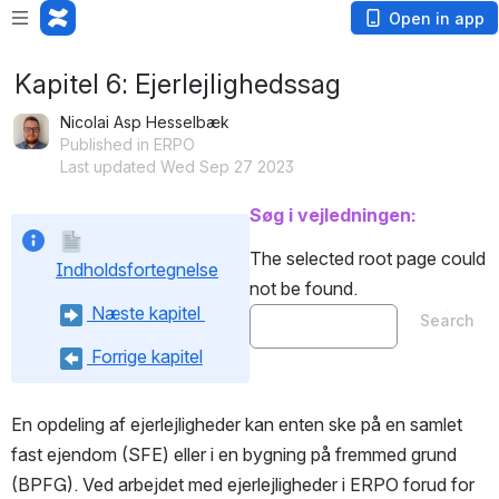
Open in app
Kapitel 6: Ejerlejlighedssag
Nicolai Asp Hesselbæk
Published in ERPO
Last updated Wed Sep 27 2023
Søg i vejledningen:
The selected root page could 
Indholdsfortegnelse
not be found.
 Næste kapitel 
Search
 Forrige kapitel
En opdeling af ejerlejligheder kan enten ske på en samlet 
fast ejendom (SFE) eller i en bygning på fremmed grund 
(BPFG). Ved arbejdet med ejerlejligheder i ERPO forud for 