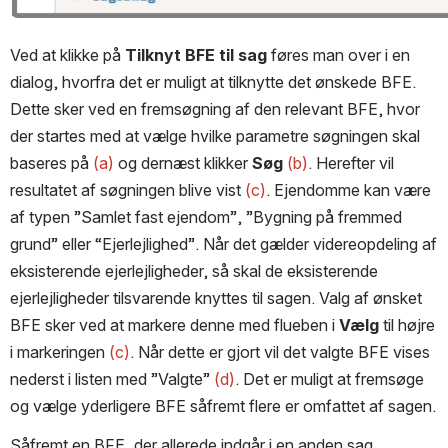
Ved at klikke på 
Tilknyt BFE til sag
 føres man over i en 
dialog, hvorfra det er muligt at tilknytte det ønskede BFE. 
Dette sker ved en fremsøgning af den relevant BFE, hvor 
der startes med at vælge hvilke parametre søgningen skal 
baseres på 
(a)
 og dernæst klikker 
Søg 
(b)
. Herefter vil 
resultatet af søgningen blive vist 
(c)
. Ejendomme kan være 
af typen ”Samlet fast ejendom”, ”Bygning på fremmed 
grund” eller “Ejerlejlighed”. Når det gælder videreopdeling af 
eksisterende ejerlejligheder, så skal de eksisterende 
ejerlejligheder tilsvarende knyttes til sagen. Valg af ønsket 
BFE sker ved at markere denne med flueben i 
Vælg
 til højre 
i markeringen 
(c)
. Når dette er gjort vil det valgte BFE vises 
nederst i listen med ”Valgte” 
(d)
. Det er muligt at fremsøge 
og vælge yderligere BFE såfremt flere er omfattet af sagen.
Såfremt en BFE, der allerede indgår i en anden sag 