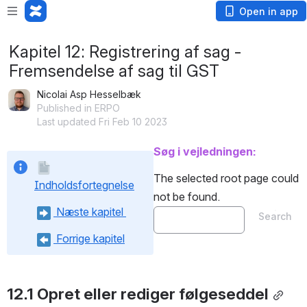
Open in app
Kapitel 12: Registrering af sag -
Fremsendelse af sag til GST
Nicolai Asp Hesselbæk
Published in ERPO
Last updated Fri Feb 10 2023
Søg i vejledningen:
The selected root page could 
Indholdsfortegnelse
not be found.
 Næste kapitel 
Search
 Forrige kapitel
12.1 Opret eller rediger følgeseddel