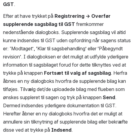
GST
.
Efter at have trykket på 
Registrering → Overfør 
supplerende sagsbilag til GST
 fremkommer 
nedenstående dialogboks. Supplerende sagsbilag vil altid 
kunne indsendes til GST uden opfordring når sagens status 
er: 'Modtaget’, ‘Klar til sagsbehandling’ eller ‘Påbegyndt 
revision’. I dialogboksen er det muligt at udfylde yderligere 
information til sagsbilaget forud for dette tilknyttes ved at 
trykke på knappen 
Fortsæt til valg af sagsbilag
. Herfra 
åbnes en ny dialogboks hvorfra de supplerende bilag kan 
tilføjes. Tilvælg det/de uploadede bilag med flueben som 
ønskes suppleret til sagen og tryk på knappen 
Send
. 
Dermed indsendes yderligere dokumentation til GST. 
Herefter åbner en ny dialogboks hvorfra det er muligt at 
annullere sin tilknytning af supplerende bilag eller bekræfte 
disse ved at trykke på 
Indsend
.