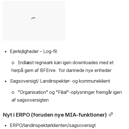
Open
Ejerlejligheder – Log-fil.
o   Indlæst regneark kan igen downloades med et 
herpå gem af BFEnre.  for dannede nye enheder
Sagsoversigt/ Landinspektør- og kommuneklient
o   ”Organisation” og ”Filial”-oplysninger fremgår igen 
af sagsoversigten
Nyt i ERPO (foruden nye MIA-funktioner)
ERPO/landinspektørklienten/sagsoversigt