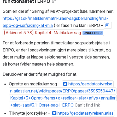
funktionalitet i ERPO
Som en del af ”Sikring af MIA”-projektet (læs nærmere her: 
https://gst.dk/matriklen/matrikulaer-sagsbehandling/mia-
erpo-og-ser/sikring-af-mia
 ) er fase 1 nu klar i ERPO - 
[Arkiveret 5.78] Kapitel 4: Matrikulær sag
 .
UNDEFINED
For at forberede portalen til matrikulær sagsudarbejdelse i 
ERPO, er der i sagsvisningen gjort mere plads til kortet, og 
det er muligt at klappe sektionerne i venstre side sammen, 
så kortet fylder næsten hele skærmen.
Derudover er der tilføjet mulighed for at:
Oprette en matrikulær sag -  
https://geodatastyrelse
n.atlassian.net/wiki/spaces/ERPO/pages/3393359447/
Kapitel+3+Opret+frems+g+rediger+eller+aflys+annuller
+slet+sag#3.1-Opret-sag-i-ERPO
Can't find link
Tilknytte jordstykker - 
https://geodatastyrelsen.atlas