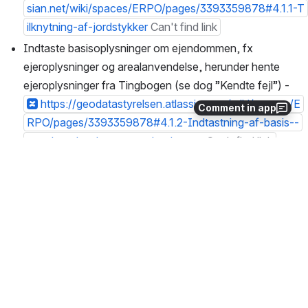
sian.net/wiki/spaces/ERPO/pages/3393359878#4.1.1-T
ilknytning-af-jordstykker
Can't find link
Indtaste basisoplysninger om ejendommen, fx 
ejeroplysninger og arealanvendelse, herunder hente 
ejeroplysninger fra Tingbogen (se dog ”Kendte fejl”) - 
https://geodatastyrelsen.atlassian.net/wiki/spaces/E
Comment in app
RPO/pages/3393359878#4.1.2-Indtastning-af-basis--
og-ejeroplysninger-om-ejendomme
Can't find link
Foretage forandringer med rene registerændringer, dvs. 
nyberegning og ændring af landbrugsnotering - 
http
s://geodatastyrelsen.atlassian.net/wiki/spaces/ERPO/p
ages/3393359878#4.1.3-Tilf%C3%B8jelse-af-forandri
nger
Can't find link
Danne skematisk redegørelse - 
https://geodatastyrel
sen.atlassian.net/wiki/spaces/ERPO/pages/339335987
8#4.1.4-Dannelse-af-skematisk-redeg%C3%B8relse
C