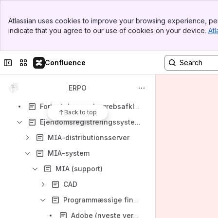
Banner
Atlassian uses cookies to improve your browsing experience, per
Top Bar
indicate that you agree to our use of cookies on your device.
Atl
Sidebar
Shortcuts
Main Content
Faktaark - ERPO
Collapse sidebar
Switch sites or apps
Confluence
Content
Results will update as you type.
ERPO
Forkortelser og begrebsafklaringer
Back to top
Ejendomsregistreringssystemer
MIA-distributionsserver
MIA-system
MIA (support)
CAD
Programmæssige finurligheder ved sagsbehandling i MIA
Adobe (nyeste version) virker ikke i MIA