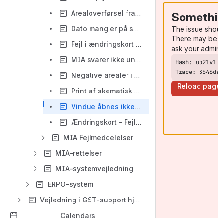
Arealoverførsel fra et SFE til et umatrikuleret areal
Somethi
Dato mangler på skematisk redegørelse
The issue sho
There may be 
Fejl i ændringskort og 'access denied'
ask your admi
MIA svarer ikke under sagsudarbejdelse
Trace: 3546d
Negative arealer i ejendomsberigtigelse mht. skov, strand og klitarealer
Reload pag
Print af skematisk redegørelse fejler
Vindue åbnes ikke i MIA
Ændringskort - Fejl ved upload fra MIA til ERPO
MIA Fejlmeddelelser
MIA-rettelser
MIA-systemvejledning
ERPO-system
Vejledning i GST-support hjemmeside
Calendars