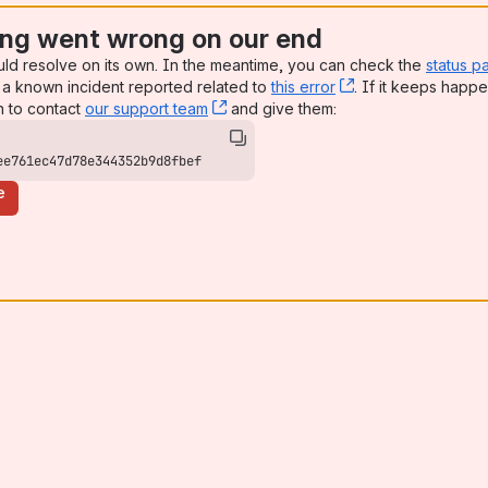
ng went wrong on our end
uld resolve on its own. In the meantime, you can check the
status p
a known incident reported related to
this error
, (opens new win
. If it keeps happe
n to contact
our support team
, (opens new window)
and give them:
ee761ec47d78e344352b9d8fbef
e